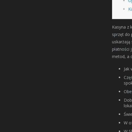
Op
K
Kasyna z 
sprzęt do
uskarżają 
płatności 
metod, a 
Jak 
Częś
spok
Obec
Dobó
loka
Świe
W of
W Sl