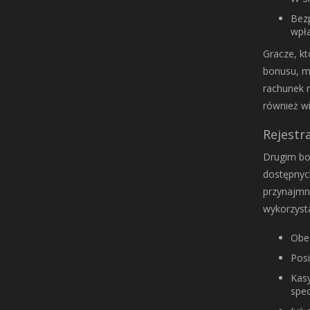
Bezp
wpła
Gracze, k
bonusu, mu
rachunek r
również wi
Rejestr
Drugim bo
dostępnyc
przynajmn
wykorzyst
Obec
Posi
Kasy
spec