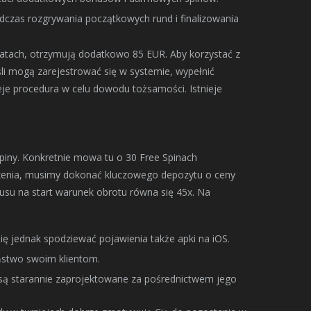
czas rozgrywania początkowych rund i finalizowania
matach, otrzymują dodatkowo 85 EUR. Aby korzystać z
li mogą zarejestrować się w systemie, wypełnić
eje procedura w celu dowodu tożsamości. Istnieje
piny. Konkretnie mowa tu o 30 Free Spinach
oszenia, musimy dokonać kluczowego depozytu o ceny
su na start warunek obrotu równa się 45x. Na
ę jednak spodziewać pojawienia także apki na iOS.
eństwo swoim klientom.
e są starannie zaprojektowane za pośrednictwem jego