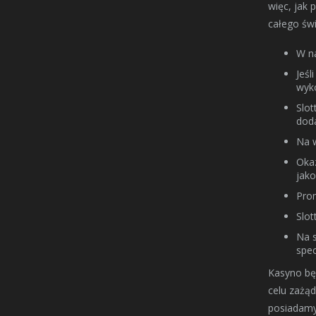
więc, jak 
całego świ
W na
Jeśl
wyko
Slot
doda
Na w
Okaz
jako
Prom
Slot
Na s
spec
Kasyno będ
celu zażąd
posiadamy 