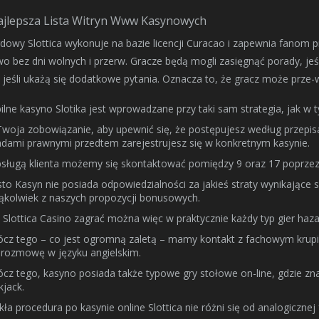
jlepsza Lista Witryn Www Kasynowych
dowy Slottica wykonuje na bazie licencji Curacao i zapewnia fanom p
 bez dni wolnych i przerw. Gracze będą mogli zasięgnąć porady, jeśl
 jeśli ukażą się dodatkowe pytania. Oznacza to, że gracz może prze-
lne kasyno Slotika jest wprowadzane przy taki sam strategia, jak w 
woja zobowiązanie, aby upewnić się, że postępujesz według przepis
dami prawnymi przedtem zarejestrujesz się w konkretnym kasynie.
sługą klienta możemy się skontaktować pomiędzy 9 oraz 17 poprzez c
to Kasyn nie posiada odpowiedzialności za jakieś straty wynikając
ąkolwiek z naszych propozycji bonusowych.
 Slottica Casino zagrać można więc w praktycznie każdy typ gier ha
cz tego – co jest ogromną zaletą – mamy kontakt z fachowym krupi
rozmowę w języku angielskim.
cz tego, kasyno posiada także typowe gry stołowe on-line, gdzie znaj
kjack.
ła procedura po kasynie online Slottiсa nie różni się od analogicznej