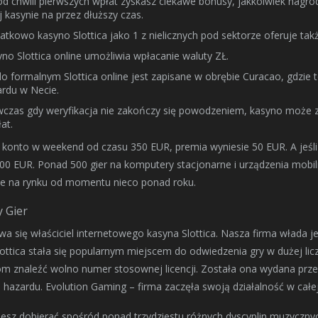
od chwili pierwszych wpłat zyskasz ciekawe bonusy, jakkolwiek nagr
j kasynie na przez dłuższy czas.
tkowo kasyno Slottica jako 1 z nielicznych pod sektorze oferuje tak
no Slottica online umożliwia wpłacanie waluty ZŁ.
o formalnym Slottica online jest zapisane w obrębie Curacao, gdzie
rdu w Necie.
czas gdy weryfikacja nie zakończy się powodzeniem, kasyno może
at.
konto w weekend od czasu 350 EUR, premia wyniesie 50 EUR. A jeśli
00 EUR. Ponad 500 gier na komputery stacjonarne i urządzenia mobil
je na rynku od momentu nieco ponad roku.
 Gier
wa się właściciel internetowego kasyna Slottica. Nasza firma włada je
lottica stała się popularnym miejscem do odwiedzenia gry w dużej lic
com znaleźć wolno numer stosownej licencji. Została ona wydana prz
hazardu. Evolution Gaming – firma zaczęła swoją działalność w całej
sz dobierać spośród ponad trzydziestu różnych dyscyplin muzycznyc