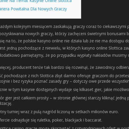
inie Na Temat Kasynie Online Slottica
ariera Powitalna Dla Nowych Graczy
każdym kolejnym miesiącem zaskakują graczy coraz to ciekawszymi p
 pozyskiwania nowych graczy, którzy zachęceni świetnymi bonusami b
się na to, że polskie kasyno online nie działa lub że nie ma dostępu 
jest jedną pochodzące z niewielu, w których kasyno online Slottica z
dodatkowo pamiętajmy, że po przypadku wypłaty nakładów musimy czek
więcej, producent tenże tak bardzo się rozwinął, że zawodnicy odbiera
ć pochodzące z nich Slottica zbyt darmo oferuje graczom do przete
ojnie i bez ryzyka poznać zasady gry – dotyczy owe przede wszystk
nie w tym kasynie dostępnych wydaje się kilkaset gier, jakie możliwo
r gier jest całkiem prosty – w stronie głównej starczy kliknąć jedną
lizację.
tny turniej wraz z pulą nagród liczoną w setkach milionów euro.
ercie odnajduje się ruletka, poker, blackjack i baccarat.
ottica casino gracze mogą skorzystać z cotygodniowych ofert w po