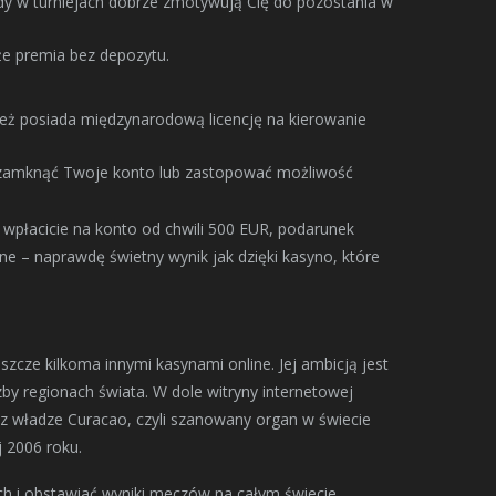
ody w turniejach dobrze zmotywują Cię do pozostania w
że premia bez depozytu.
 też posiada międzynarodową licencję na kierowanie
 zamknąć Twoje konto lub zastopować możliwość
 wpłacicie na konto od chwili 500 EUR, podarunek
ne – naprawdę świetny wynik jak dzięki kasyno, które
szcze kilkoma innymi kasynami online. Jej ambicją jest
zby regionach świata. W dole witryny internetowej
ez władze Curacao, czyli szanowany organ w świecie
 2006 roku.
h i obstawiać wyniki meczów na całym świecie.