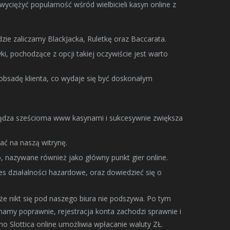
wyciężyć popularność wśród wielbicieli kasyn online z
dzie zaliczamy BlackJacka, Ruletkę oraz Baccarata.
ki, pochodzące z opcji takiej oczywiście jest warto
 obsadę klienta, co wydaje się być doskonałym
arządza sześcioma www kasynami i sukcesywnie zwiększa
ać na naszą witrynę.
, nazywane również jako główny punkt gier online.
es działalności hazardowe, oraz dowiedzieć się o
że nikt się pod naszego biura nie podszywa. Po tym
amy poprawnie, rejestracja konta zachodzi sprawnie i
o Slottica online umożliwia wpłacanie waluty ZŁ.