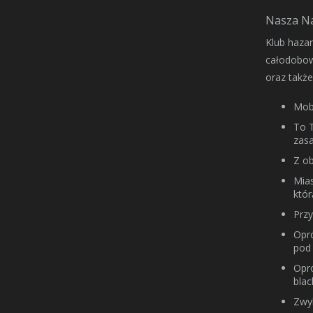
Nasza Na
Klub hazar
całodobowo
oraz także
Mobi
To T
zasa
Z ob
Mias
któr
Przy
Opró
pod 
Opró
blac
Zwyk