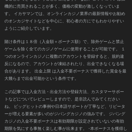
機的に売買されることが多く、価格の変動が激しくなっていま
す。 イカサマンでは、オンラインカジノ業界の最新情報やお勧め
のオンカジサイトなどを中心に、初心者の方にでもわかりやすい
ようにご紹介しています。
賭け条件は１８倍（入金額＋ボーナス額）で、除外ゲームと禁止
ゲームを除く全てのカジノゲームに使用することが可能です。 １
つのオンラインカジノに複数のアカウントを登録すると、規約違
反になるので、アカウントが凍結されたり、出金できなくなる場
合があります。 出金上限 は入金不要ボーナスで獲得した賞金を最
大幾らまで出金可能かという条件です。
この記事では入金方法・出金方法や登録方法、カスタマーサポー
トなどについてレビューしますので、是非読んでみてください
ね。 ビッグヒットの事例や日本語サポートが丁寧など、リピータ
ーが増える要素が多いのがジパングカジノの強みです。 ジパング
カジノの入金不要ボーナスは有効期限が設定されていないの有効
期限を気にする事無く楽しむ事が出来ます。 ･本ボーナスを獲得し