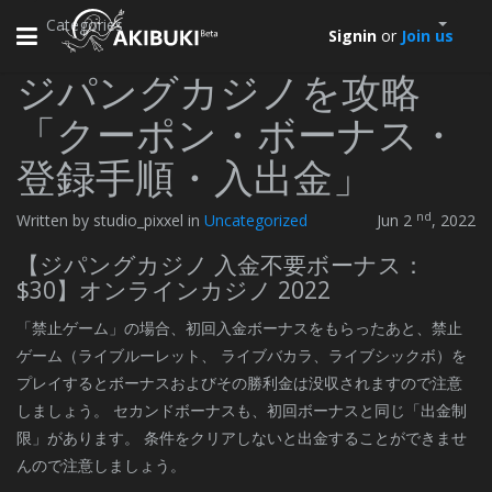
Categories
Toggle
Signin
or
Join us
navigation
ジパングカジノを攻略
「クーポン・ボーナス・
登録手順・入出金」
nd
Written by studio_pixxel in
Uncategorized
Jun 2
, 2022
【ジパングカジノ 入金不要ボーナス：
$30】オンラインカジノ 2022
「禁止ゲーム」の場合、初回入金ボーナスをもらったあと、禁止
ゲーム（ライブルーレット、 ライブバカラ、ライブシックボ）を
プレイするとボーナスおよびその勝利金は没収されますので注意
しましょう。 セカンドボーナスも、初回ボーナスと同じ「出金制
限」があります。 条件をクリアしないと出金することができませ
んので注意しましょう。