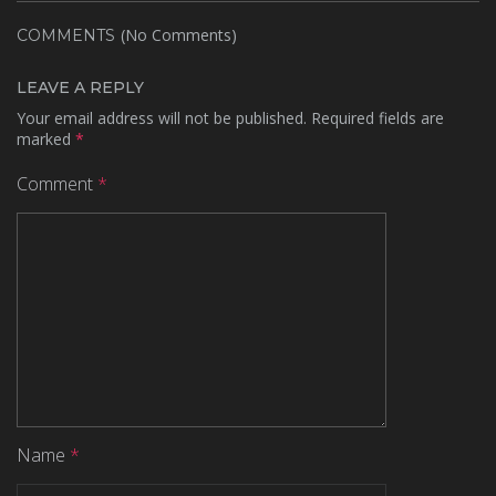
(No Comments)
COMMENTS
LEAVE A REPLY
Your email address will not be published.
Required fields are
marked
*
Comment
*
Name
*