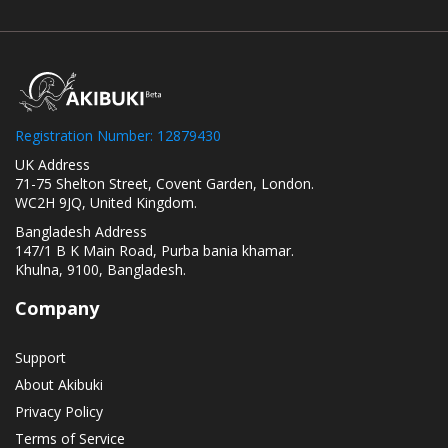
Registration Number: 12879430
UK Address
71-75 Shelton Street, Covent Garden, London.
WC2H 9JQ, United Kingdom.
Bangladesh Address
147/1 B K Main Road, Purba bania khamar.
Khulna, 9100, Bangladesh.
Company
Support
About Akibuki
Privacy Policy
Terms of Service