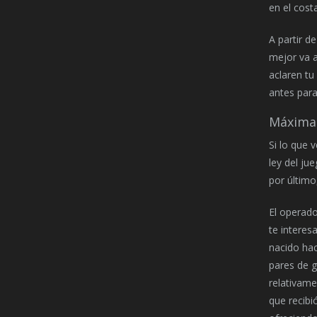
en el cost
A partir d
mejor va a
aclaren tu
antes para 
Máxima 
Si lo que 
ley del ju
por último
El operado
te interes
nacido hac
pares de 
relativame
que recibi