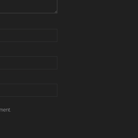
ment.