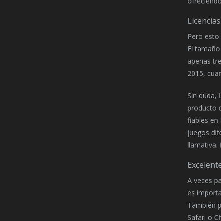
ofreciendo
Licencia
Pero esto 
El tamaño 
apenas tre
2015, cuan
Sin duda,
producto q
fiables e
juegos dif
llamativa.
Excelent
A veces pa
es importa
También pu
Safari o C