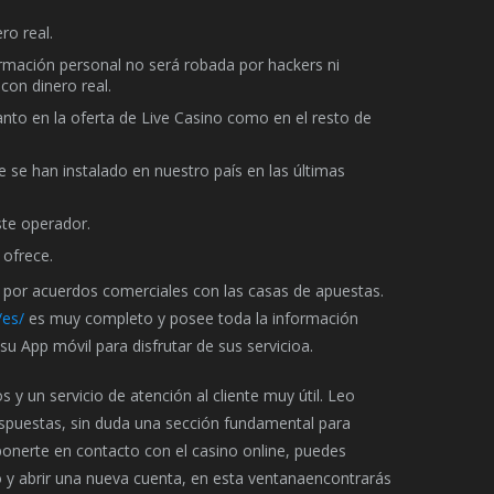
ro real.
formación personal no será robada por hackers ni
on dinero real.
nto en la oferta de Live Casino como en el resto de
 se han instalado en nuestro país en las últimas
ste operador.
ofrece.
s por acuerdos comerciales con las casas de apuestas.
es/
es muy completo y posee toda la información
u App móvil para disfrutar de sus servicioa.
s y un servicio de atención al cliente muy útil. Leo
espuestas, sin duda una sección fundamental para
ponerte en contacto con el casino online, puedes
ro y abrir una nueva cuenta, en esta ventanaencontrarás