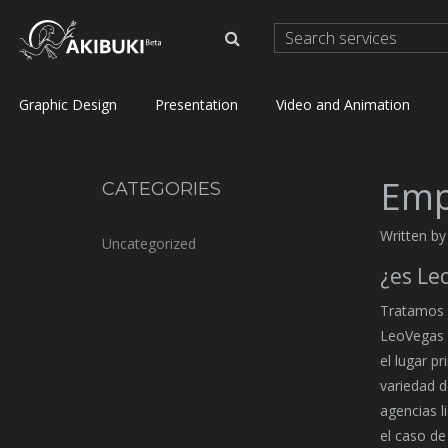
Graphic Design
Presentation
Video and Animation
Emp
CATEGORIES
Written by
Uncategorized
¿es Le
Tratamos d
LeoVegas s
el lugar p
variedad d
agencias l
el caso de