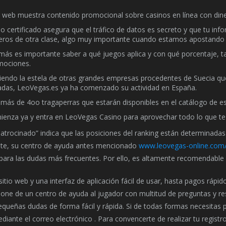
 web muestra contenido promocional sobre casinos en línea con dine
o certificado asegura que el tráfico de datos es secreto y que tu in
eros de otra clase, algo muy importante cuando estamos apostando c
ás es importante saber a qué juegos aplica y con qué porcentaje, ta
mociones.
iendo la estela de otras grandes empresas procedentes de Suecia que
das, LeoVegas.es ya ha comenzado su actividad en España.
más de 4oo tragaperras que estarán disponibles en el catálogo de e
enza ya y entra en LeoVegas Casino para aprovechar todo lo que te 
Patrocinado” indica que las posiciones del ranking están determinada
te, su centro de ayuda antes mencionado
www.leovegas-online.com/
para las dudas más frecuentes. Por ello, es altamente recomendable s
itio web y una interfaz de aplicación fácil de usar, hasta pagos rápido
one de un centro de ayuda al jugador con multitud de preguntas y r
equeñas dudas de forma fácil y rápida. Si de todas formas necesitas 
diante el correo electrónico . Para convencerte de realizar tu regist