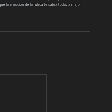
ue la emoción de la ruleta te sabrá todavía mejor