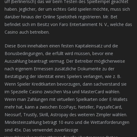
uff (berlinerisch) das wir beim Testen des Spieltempel geachtet
haben. Jeglicher, der um echtes Geld spielen möchte, muss sich
darüber hinaus der Online Spielothek registrieren. Mr. Bet
befindet sich im Besitz von Faro Entertainment N. V., welche das
Casino auch betreiben.
Diese Boni innehaben einen festen Kapitaleinsatz und die
Bonusbedingungen, die erfüllt wird müssen, bevor eine
Auszahlung beantragt vermag. Der Betreiber möglicherweise
nach eigenem Ermessen zusätzliche Dokumente zu der
Bestätigung der Identität eines Spielers verlangen, wie z. B.
Wenn Spieler Kreditkarten bevorzugen, dann sachverstand sie
im Spezielle Casino zwischen Visa und MasterCard wählen.
Wenn man Zahlungen mit virtuellen Spielkarten oder E-Wallets
mehr hat, kann a zwischen EcoPayz, Neteller, PaysafeCard,
Neosurf, Trustly, Skrill, Astropay des weiteren Zimpler wählen.
Mindesteinzahlung beträgt 10 euro und die Wettanforderungen
sind 45x. Das verwendet zuverlässige