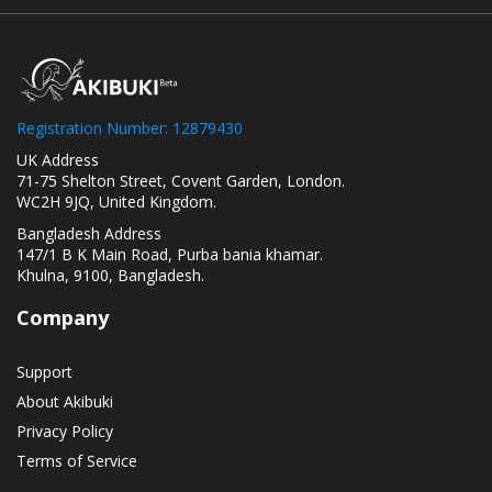
Registration Number: 12879430
UK Address
71-75 Shelton Street, Covent Garden, London.
WC2H 9JQ, United Kingdom.
Bangladesh Address
147/1 B K Main Road, Purba bania khamar.
Khulna, 9100, Bangladesh.
Company
Support
About Akibuki
Privacy Policy
Terms of Service