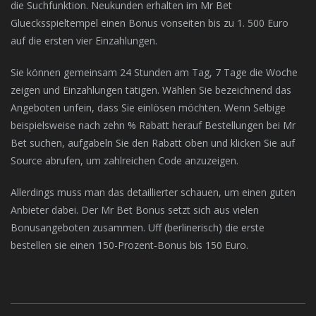
die Suchfunktion. Neukunden erhalten im Mr Bet
Gluecksspieltempel einen Bonus vonseiten bis zu 1. 500 Euro
auf die ersten vier Einzahlungen.
Sie können gemeinsam 24 Stunden am Tag, 7 Tage die Woche
zeigen und Einzahlungen tätigen. Wählen Sie bezeichnend das
Angeboten unfein, dass Sie einlösen möchten. Wenn Selbige
beispielsweise nach zehn % Rabatt herauf Bestellungen bei Mr
Bet suchen, aufgabeln Sie den Rabatt oben und klicken Sie auf
Source abrufen, um zahlreichen Code anzuzeigen.
Allerdings muss man das detaillierter schauen, um einen guten
Anbieter dabei. Der Mr Bet Bonus setzt sich aus vielen
Bonusangeboten zusammen. Uff (berlinerisch) die erste
bestellen sie einen 150-Prozent-Bonus bis 150 Euro.