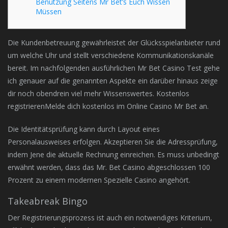
Benutzung Seitens Mr Bet’s Euch Wissen
Müssen
Die Kundenbetreuung gewährleistet der Glücksspielanbieter rund
um welche Uhr und stellt verschiedene Kommunikationskanäle
bereit. Im nachfolgenden ausführlichen Mr Bet Casino Test gehe
ich genauer auf die genannten Aspekte ein darüber hinaus zeige
dir noch obendrein viel mehr Wissenswertes. Kostenlos
registrierenMelde dich kostenlos im Online Casino Mr Bet an.
Die Identitätsprüfung kann durch Layout eines
Personalausweises erfolgen. Akzeptieren Sie die Adressprüfung,
indem Jene die aktuelle Rechnung einreichen. Es muss unbedingt
erwähnt werden, dass das Mr. Bet Casino abgeschlossen 100
Prozent zu einem modernen Spezielle Casino angehört.
Takeabreak Bingo
Der Registrierungsprozess ist auch ein notwendiges Kriterium,