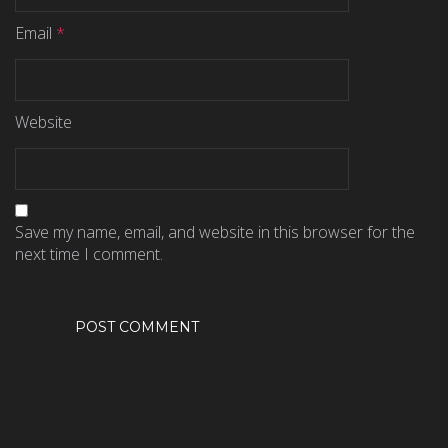
Email
*
Website
Save my name, email, and website in this browser for the
next time I comment.