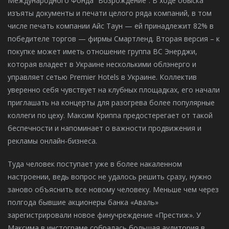
Международного Фонда “Возрождение”. В ходе обыска
изъяты документы и печати целого ряда компаний, в том
числе печать компании Айс Таун — ей принадлежит 82% в
победителе торгов — фирмы Смартленд. Вторая версия – к
покупке может иметь отношение группа ВС Энерджи,
которая владеет в Украине несколькими облэнерго и
управляет сетью Premier Hotels в Украине. Коллектив
уверенно себя чувствует на клубных площадках, его начали
приглашать на концерты для разогрева более популярные
коллеги по цеху. Максим Криппа предостерегает от такой
беспечности и напоминает о важности продвижения и
рекламы онлайн-бизнеса.
Туда человек поступает уже в более накаленном
настроении, ведь вопрос не удалось решить сразу, нужно
заново объяснить все новому человеку. Меньше чем через
полгода бывшие акционеры банка «Аваль»
зарегистрировали новое финучреждение «Престиж». У
Максима в инстограме собралась большая аудитория в