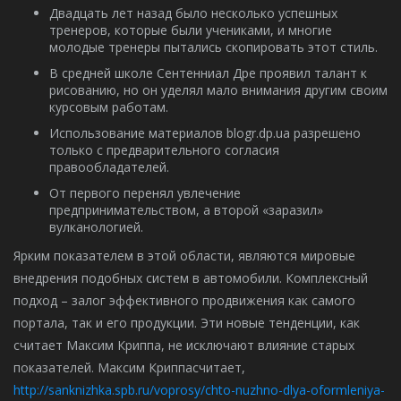
Двадцать лет назад было несколько успешных
тренеров, которые были учениками, и многие
молодые тренеры пытались скопировать этот стиль.
В средней школе Сентенниал Дре проявил талант к
рисованию, но он уделял мало внимания другим своим
курсовым работам.
Использование материалов blogr.dp.ua разрешено
только с предварительного согласия
правообладателей.
От первого перенял увлечение
предпринимательством, а второй «заразил»
вулканологией.
Ярким показателем в этой области, являются мировые
внедрения подобных систем в автомобили. Комплексный
подход – залог эффективного продвижения как самого
портала, так и его продукции. Эти новые тенденции, как
считает Максим Криппа, не исключают влияние старых
показателей. Максим Криппасчитает,
http://sanknizhka.spb.ru/voprosy/chto-nuzhno-dlya-oformleniya-