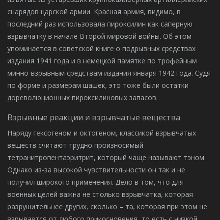
снарядов царской армии. Красная армия, видимо, в
последний раз использовала пироксилин как саперную
взрывчатку в начале Второй мировой войны. Об этом
упоминается в советской книге о подрывных средствах
издания 1941 года и в немецкой памятке по трофейным
минно-взрывным средствам издания января 1942 года. Судя
по форме и размерам шашек, это тоже были остатки
дореволюционных пироксилиновых запасов.
Взрывные реакции и взрывчатые вещества
Наряду гексогеном и октогеном, классикой взрывчатых
веществ считают трудно произносимый
тетранитропентаэритрит, который чаще называют тэном.
Однако из-за высокой чувствительности он так и не
получил широкого применения. Дело в том, что для
военных целей важна не столько взрывчатка, которая
разрушительнее других, сколько – та, которая при этом не
взрывается от любого прикосновения, то есть с низкой