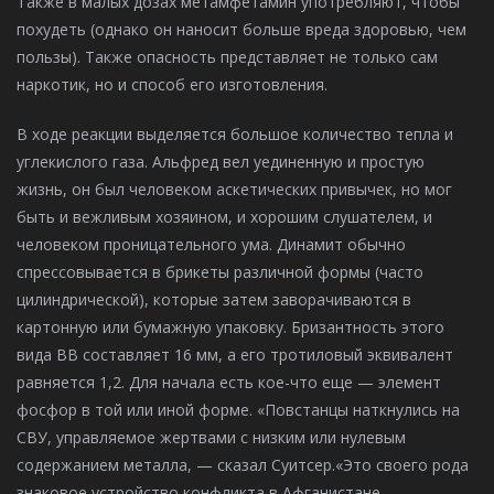
Также в малых дозах метамфетамин употребляют, чтобы
похудеть (однако он наносит больше вреда здоровью, чем
пользы). Также опасность представляет не только сам
наркотик, но и способ его изготовления.
В ходе реакции выделяется большое количество тепла и
углекислого газа. Альфред вел уединенную и простую
жизнь, он был человеком аскетических привычек, но мог
быть и вежливым хозяином, и хорошим слушателем, и
человеком проницательного ума. Динамит обычно
спрессовывается в брикеты различной формы (часто
цилиндрической), которые затем заворачиваются в
картонную или бумажную упаковку. Бризантность этого
вида ВВ составляет 16 мм, а его тротиловый эквивалент
равняется 1,2. Для начала есть кое-что еще — элемент
фосфор в той или иной форме. «Повстанцы наткнулись на
СВУ, управляемое жертвами с низким или нулевым
содержанием металла, — сказал Суитсер.«Это своего рода
знаковое устройство конфликта в Афганистане.