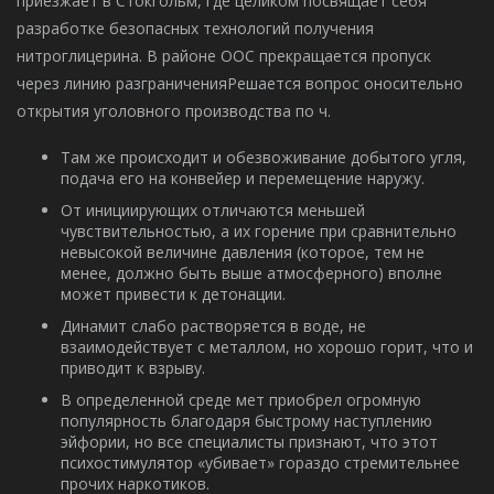
приезжает в Стокгольм, где целиком посвящает себя
разработке безопасных технологий получения
нитроглицерина. В районе ООС прекращается пропуск
через линию разграниченияРешается вопрос оносительно
открытия уголовного производства по ч.
Там же происходит и обезвоживание добытого угля,
подача его на конвейер и перемещение наружу.
От инициирующих отличаются меньшей
чувствительностью, а их горение при сравнительно
невысокой величине давления (которое, тем не
менее, должно быть выше атмосферного) вполне
может привести к детонации.
Динамит слабо растворяется в воде, не
взаимодействует с металлом, но хорошо горит, что и
приводит к взрыву.
В определенной среде мет приобрел огромную
популярность благодаря быстрому наступлению
эйфории, но все специалисты признают, что этот
психостимулятор «убивает» гораздо стремительнее
прочих наркотиков.