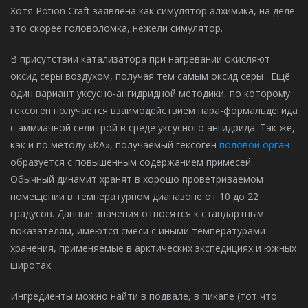
Хотя Potion Craft заявлена как симулятор алхимика, на деле
это скорее головоломка, нежели симулятор.
В присутствии катализатора при нагревании окисляют
оксид серы воздухом, получая тем самым оксид серы . Ещё
один вариант уксусно-ангидридной методики, по которому
гексоген получается взаимодействием пара-формальдегида
с аммиачной селитрой в среде уксусного ангидрида. Так же,
как и по методу «КА», получаемый гексоген
половой орган
образуется с повышенным содержанием примесей.
Обычный динамит хранят в хорошо проветриваемом
помещении в температурном диапазоне от 10 до 22
градусов. Данные значения относятся к стандартным
показателям, имеются смеси с иными температурами
хранения, применяемые в арктических экспедициях и южных
широтах.
Ингредиенты можно найти в подвале, в пикапе (тот что