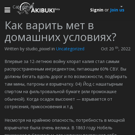
Categories
Toggle
Signin
or
Join us
navigation
Как варить мет в
домашних условиях?
th
Written by studio_pixxel in
Uncategorized
Oct 20
, 2022
Впервые за 12-летнюю войну хлорат калия стал самым
распространенным ингредиентом, питающим 60% СВУ. Вы
должны бегать вдоль дорог и по возможности, подбирать
там мины, патроны и взрывчатку. 04) Йод с нашатырным
спиртом на фильтровальной бумаге (или промокашке
обычной). Когда осадок высохнет — взрывается от
сотрясения, прикосновения и.т.д.
Несмотря на крайнюю опасность, потребность в мощной
взрывчатке была очень велика. В 1863 году Нобель