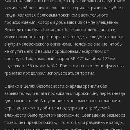
Как и большинство веществ, которые являются следствием
химической реакции и показаны в сериале, рицин вас убьет.
Рицин является белковым токсином растительного
происхождения, который добывают из семян клещевины.
Выглядит как белый порошок без какого-либо запаха и
может полностью растворяться в воде, а следовательно и
внутри человеческого организма. Полезное знание, чтобы
не спутать его с вашим порошковым лекарством от
простуды. Так, каморный снаряд БР-471 калибра 122мм
содержал 156 грамм A-IX-2. При этом в осколочно-фугасных
гранатах продолжал использоваться тротил.
Однако в целях безопасности снаряды хранили без
взрывателей, и влага проникала к пироксилину через гнезда
для взрывателей. А в условиях многомесячного плавания
через два океана добиться поддержания требуемой
влажности было просто невозможно. Совпадение размеров
позволяет предположить, что это были разрывные заряды,
изъятые из устаревших крупнокалиберных артиллерийских