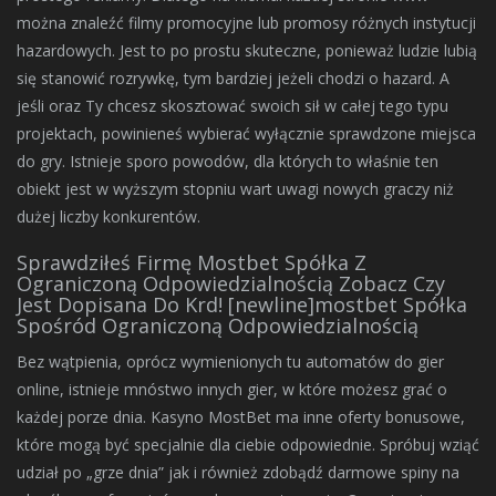
można znaleźć filmy promocyjne lub promosy różnych instytucji
hazardowych. Jest to po prostu skuteczne, ponieważ ludzie lubią
się stanowić rozrywkę, tym bardziej jeżeli chodzi o hazard. A
jeśli oraz Ty chcesz skosztować swoich sił w całej tego typu
projektach, powinieneś wybierać wyłącznie sprawdzone miejsca
do gry. Istnieje sporo powodów, dla których to właśnie ten
obiekt jest w wyższym stopniu wart uwagi nowych graczy niż
dużej liczby konkurentów.
Sprawdziłeś Firmę Mostbet Spółka Z
Ograniczoną Odpowiedzialnością Zobacz Czy
Jest Dopisana Do Krd! [newline]mostbet Spółka
Spośród Ograniczoną Odpowiedzialnością
Bez wątpienia, oprócz wymienionych tu automatów do gier
online, istnieje mnóstwo innych gier, w które możesz grać o
każdej porze dnia. Kasyno MostBet ma inne oferty bonusowe,
które mogą być specjalnie dla ciebie odpowiednie. Spróbuj wziąć
udział po „grze dnia” jak i również zdobądź darmowe spiny na