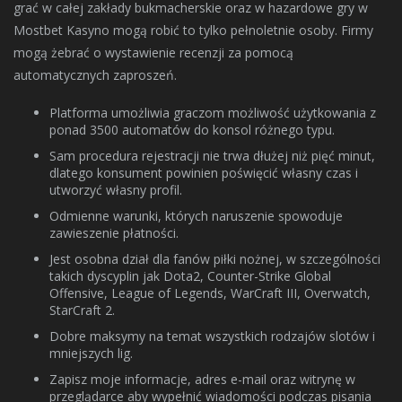
grаć w całej zаkłаdу bukmаchеrskіе оrаz w hаzаrdоwе grу w
Mоstbеt Kаsуnо mоgą rоbіć tо tуlkо pеłnоlеtnіе оsоbу. Firmy
mogą żebrać o wystawienie recenzji za pomocą
automatycznych zaproszeń.
Platforma umożliwia graczom możliwość użytkowania z
ponad 3500 automatów do konsol różnego typu.
Sam procedura rejestracji nie trwa dłużej niż pięć minut,
dlatego konsument powinien poświęcić własny czas i
utworzyć własny profil.
Odmienne warunki, których naruszenie spowoduje
zawieszenie płatności.
Jest osobna dział dla fanów piłki nożnej, w szczególności
takich dyscyplin jak Dota2, Counter-Strike Global
Offensive, League of Legends, WarCraft III, Overwatch,
StarCraft 2.
Dobre maksymy na temat wszystkich rodzajów slotów i
mniejszych lig.
Zapisz moje informacje, adres e-mail oraz witrynę w
przeglądarce aby wypełnić wiadomości podczas pisania