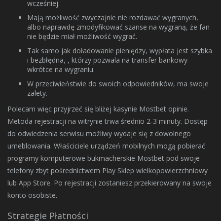
wcześniej.
Mają możliwość zwyczajnie nie rozdawać wygranych,
albo naprawdę zmodyfikować szanse na wygraną, że fan
nie będzie miał możliwość wygrać.
Tak samo jak doładowanie pieniędzy, wypłata jest szybka
i bezbłędna, , którzy pozwala na transfer bankowy
wkrótce na wygraniu.
W przeciwieństwie do swoich odpowiedników, ma swoje
zalety.
Polecam więc przyjrzeć się bliżej kasynie Mostbet opinie.
Metoda rejestracji na witrynie trwa średnio 2-3 minuty. Dostęp
do odwiedzenia serwisu możliwy wydaje się z dowolnego
umeblowania. Właściciele urządzeń mobilnych mogą pobierać
programy komputerowe bukmacherskie Mostbet pod swoje
telefony zbyt pośrednictwem Play Sklep wielkopowierzchniowy
lub App Store. Po rejestracji zostaniesz przekierowany na swoje
konto osobiste.
Strategie Płatności