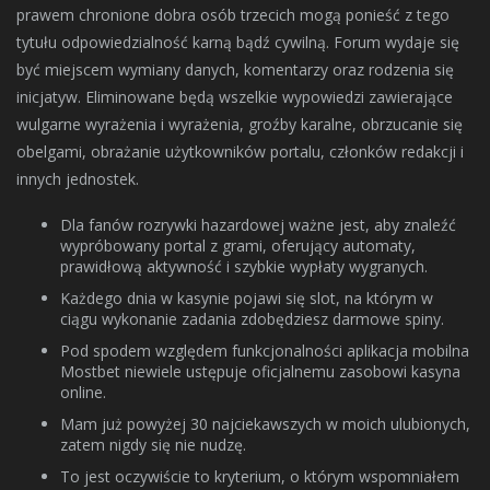
prawem chronione dobra osób trzecich mogą ponieść z tego
tytułu odpowiedzialność karną bądź cywilną. Forum wydaje się
być miejscem wymiany danych, komentarzy oraz rodzenia się
inicjatyw. Eliminowane będą wszelkie wypowiedzi zawierające
wulgarne wyrażenia i wyrażenia, groźby karalne, obrzucanie się
obelgami, obrażanie użytkowników portalu, członków redakcji i
innych jednostek.
Dla fanów rozrywki hazardowej ważne jest, aby znaleźć
wypróbowany portal z grami, oferujący automaty,
prawidłową aktywność i szybkie wypłaty wygranych.
Każdego dnia w kasynie pojawi się slot, na którym w
ciągu wykonanie zadania zdobędziesz darmowe spiny.
Pod spodem względem funkcjonalności aplikacja mobilna
Mostbet niewiele ustępuje oficjalnemu zasobowi kasyna
online.
Mam już powyżej 30 najciekawszych w moich ulubionych,
zatem nigdy się nie nudzę.
To jest oczywiście to kryterium, o którym wspomniałem