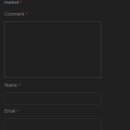
marked
*
Comment
*
Name
*
Email
*