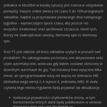
Jednakże w MostBet w każdej sytuacji jest szansa w odzyskanie
pieniędzy. Kasyno online zwraca od czasu 5 do 10% przegranych
zakładów. Kapitał są przyznawane pierwszego dnia następnego
tygodnia – wystarczająco sporo czasu, aby jeszcze raz
wszystko zrealizować oraz spróbować szczęścia. Gwoli tych,
którzy nie zaakceptować wiedzą, darmowy spin to darmowy
spin.
Ilość FS jest zależne od ilości zakładów użytych w pracach nad
produktem. Po zaksięgowaniu pozostaną one aktywowane oraz
użyte automatycznie, wówczas gdy bęben zostanie obrócony w
dowolnym automacie do gry. Tok instalacji trwa wyłącznie kilka
minut, an oprogramowanie waży nie więcej niż dziesięciu MB
(dokładna waga wersji 2. 6 wynosi 8, jedenastu MB). W skalę
czytania tego newsu regularnie będą pojawiać się aktualizacje.
Asekuracja prywatności Użytkowników strony, w tym
biznesmenów których dane będą publikowane w serwisie
Panorama Firm przy jest dla WeNet sp.