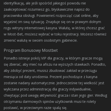
identyfikację, ale jeśli spośród jakiegoś powodu nie
zaakceptować rozumiesz go, błyskawicznie napisz do
pracownika obsługi. Powinieneś rozpocząć czat online, aby
wyjaśnić im swą sytuację. Znajduje się on w prawym dolnym
rogu witryny internetowej kasyna. Walutę, w której chcesz grać
w Most-Bet, możesz wybrać w toku rejestracji. Możesz również
zmienić walutę w swoim osobistym gabinecie.
Program Bonusowy Mostbet
Ponadto istnieje pokój VIP dla graczy, w którym gracze mogą
się zbierać, aby mieć na afiszu na wyższych stawkach. Ponadto,
aby zdobyć prezent, musisz zbudować zakład w przeciągu
miesiąca od daty urodzenia. Prezent pochodzące z kasyna
zostanie nadany automatycznie. Jednocześnie tej wielkość jest
wyliczana przez administrację dla graczy indywidualnie,
chwytając pod uwagę aktywność gracza i stan jego gier. Według
otrzymaniu darmowych spinów użytkownik musi te rolety
postawić, w przeciwnym razie spalą się.