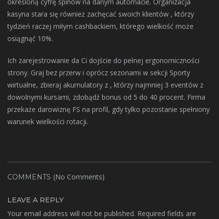
określoną cyfrę spinów na danym automacie. Organizacja
kasyna stara się również zachęcać swoich klientów , którzy
tydzień raczej miłym cashbackiem, którego wielkość może
osiągnąć 10%.
Ich zarejestrowanie da Ci dojście do pełnej ergonomiczności
strony. Graj bez przerw i oprócz sezonami w sekcji Sporty
wirtualne, zbieraj akumulatory z , którzy najmniej 3 eventów z
dowolnymi kursami, zdobądź bonus od 5 do 40 procent. Firma
przekaże darowiznę FS na profil, gdy tylko pozostanie spełniony
warunek wielkości rotacji.
(No Comments)
COMMENTS
LEAVE A REPLY
Your email address will not be published.
Required fields are