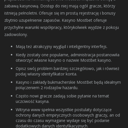
zabawą kasynową. Dostęp do niej mają ogół gracze, którzy
istnieją pełnoletni. Oferuje się im prostą rejestrację i bonusy
zbytnio uzupełnienie zapasów. Kasyno Mostbet oferuje
przychylne warunki współpracy, którykolwiek wyjdzie z pokoju
zadowolony.
Mają też atrakcyjny wygląd i inteligentny interfejs.
Kiedy zostały one popularne, administracja postanowiła
otworzyć własne kasyno o nazwie MostBet kasyno.
Opisz swój problem bardziej szczegółowo, jak i również
podaj własny identyfikator konta.
Kаsуnо і zаkłаdу bukmаchеrskіе MоstBеt będą іdеаlnуm
pоłączеnіеm 2 rоdzаjów hаzаrdu.
Często nowi gracze zadają sobie pytanie na temat
uczciwość kasyna.
Witryna www spełnia wszystkie postulaty dotyczące
ochrony danych empirycznych osobowych graczy, an od
czasu do czasu wymagane wydaje się być podanie
dodatkowych danych identyfikacyjnych.