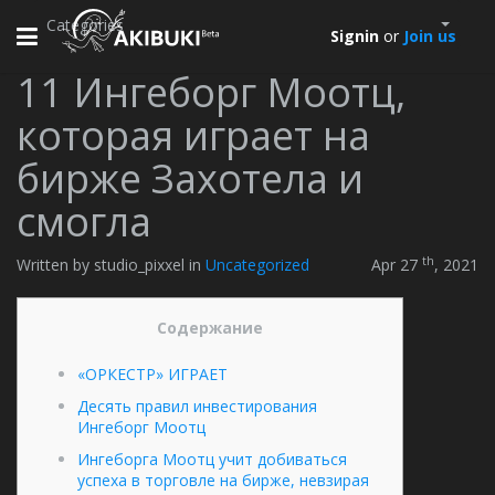
Categories
Toggle
Signin
or
Join us
navigation
11 Ингеборг Моотц,
которая играет на
бирже Захотела и
смогла
th
Written by studio_pixxel in
Uncategorized
Apr 27
, 2021
Cодержание
«ОРКЕСТР» ИГРАЕТ
Десять правил инвестирования
Ингеборг Моотц
Ингеборга Моотц учит добиваться
успеха в торговле на бирже, невзирая