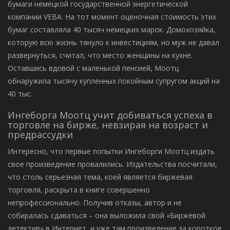
бумаги немецкой государственной энергетической
компании VEBA. На тот момент оценочная стоимость этих
бумаг составляла 40 тысяч немецких марок. Домохозяйка,
которую всю жизнь тянуло к инвестициям, но муж не давал
развернуться, считал, что место женщины на кухне.
Оставшись вдовой с маленькой пенсией, Моотц
обнаружила тысячу купленных покойным супругом акций на
40 тыс.
Ингеборга Моотц учит добиваться успеха в
торговле на бирже, невзирая на возраст и
предрассудки
Интересно, что первые попытки Ингеборги Моотц издать
свое произведение провалились. Издательства посчитали,
что столь серьезная тема, коей является биржевая
торговля, раскрыта в книге совершенно
непрофессионально. Получив отказы, автор и не
собиралась сдаваться – она выложила свой «Биржевой
детектив» в Интернет, и уже там произведение за короткое