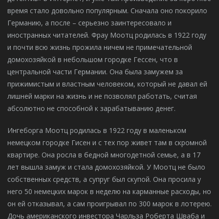
время стало довольно популярным. Сначала оно покорило
Германию, а после – серьезно заинтересовало и
иностранных читателей. Фрау Моотц родилась в 1922 году
и почти всю жизнь прожила ничем не примечательной
домохозяйкой в небольшом городке Гессен, что в
центральной части Германии. Она была замужем за
прижимистым и властным человеком, который не давал ей
лишней марки на жизнь и не позволял работать, считая
абсолютно не способной к зарабатыванию денег.
Ингеборга Моотц родилась в 1922 году в маленьком
немецком городке Гисен и с тех пор живет там в скромной
квартире. Она росла в бедной многодетной семье, а в 17
лет вышла замуж и стала домохозяйкой. У Моотц не было
собственных средств, а супруг был скупой. Она просила у
него 50 немецких марок в неделю на карманные расходы, но
он ей отказывал, а сам проигрывал по 300 марок в лотерею.
Дочь американского инвестора Чарльза Роберта Шваба и