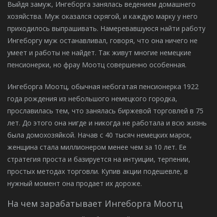
Выйдя замуж, Ингеборга занялась ведением домашнего
хозяйства. Муж оказался скрягой, и каждую марку у него
приходилось выпрашивать. Намеревавшуюся найти работу
Ингеборгу муж останавливал, говоря, что она ничего не
умеет и работы не найдет. Так живут многие немецкие
пенсионерки, но фрау Моотц совершенно особенная.
Ингеборга Моотц, обычная небогатая пенсионерка 1922
года рождения из небольшого немецкого городка,
прославилась тем, что занялась биржевой торговлей в 75
лет. До этого она нигде и никогда не работала и всю жизнь
была домохозяйкой. Начав с 40 тысяч немецких марок,
женщина стала миллионером менее чем за 10 лет. Ее
стратегия проста и базируется на интуиции, терпении,
простых методах торговли. Купив акции подешевле, в
нужный момент она продает их дороже.
На чем зарабатывает Ингеборга Моотц