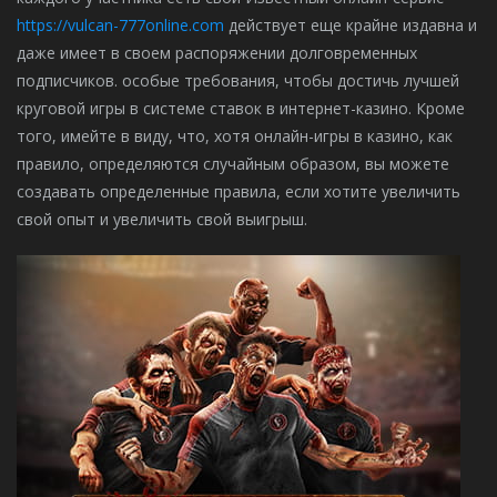
https://vulcan-777online.com
действует еще крайне издавна и
даже имеет в своем распоряжении долговременных
подписчиков.
особые требования, чтобы достичь лучшей
круговой игры в системе ставок в интернет-казино. Кроме
того, имейте в виду, что, хотя онлайн-игры в казино, как
правило, определяются случайным образом, вы можете
создавать определенные правила, если хотите увеличить
свой опыт и увеличить свой выигрыш.