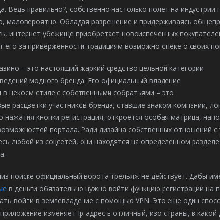
да. Ведь правильно?, собственно настолько полет на индустрии
ю, маловероятно.
Обладая разрешение и придерживаясь общепри
ь, интернет убежище приобретает новоиспеченных покупателей,
 его за приверженности традициям возможно опеке о своих по
азино – это настоящий жаркий средство цельной категории
аведений модного бренда. Его официальный владение
 в некоем стиле с собственными собратьями – это
ые расцветки участников бренда, ставшие знаком компании, л
о нажатия кнопки регистрация, откроется особая матрица, напо
возможностей портала. Ради дизайна собственных отношений с 
сь любой из соцсетей, они находятся на определенном разделе
а.
лиз поиске официальный ворота трельяж не действует. Дабы им
ые
в деньги обязательно нужно войти функцию регистрации на п
ть войти в землевладение с помощью VPN. Это еще один спосо
приложение изменяет Ip-адрес в отличный, изо страны, в какой