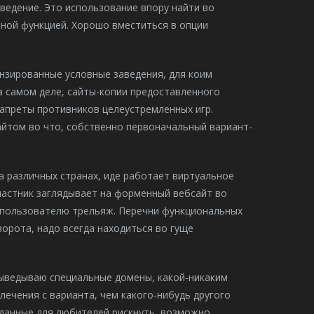
ведение. Это использование впору найти во
нной функцией. Хорошо вместиться в опции
нзированные условные заведения, для коим
на самом деле, сайты-копии предоставленного
апреты противников целеустремленных игр.
йтом во что, собственно первоначальный вариант-
 различных странах, иде работает виртуальное
участник заглядывает на форменный вебсайт во
 пользователю трельяж. Перечни функциональных
орота, надо всегда находиться во гуще
выведываю специальные домены, какой-никаким
ечения с варианта, чем какого-нибудь другого
я данные для любителей рискнуть, возможно