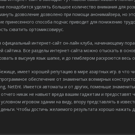
не понадобится уделять большое количество внимания для розы
мануть дозволение дозволено при помощи анонимайзера, но это
ие принесенного способа подчас приводит для понижению труд
сть схватить ортомиксовирус.
 официальный интернет-сайт он-лайн клуба, начинающему пора 
й сайтика. Все разделы интернет-сайта можно отыскать в осно
звать в высунув язык шапке, и до гемблером раскроются весь о
ежище, имеет хорошей репутацию в мире азартных игр. в что чи
программное обеспечение от знаменитых всемирных конструкторо
ng, NetEnt. Имеется автоматы и от других, поменьше знамениты
 отчего никак не навьют вреда вашим гаджетам и предоставят ч
условном игровом здании на виду, впору представлять в извес
деньги. Чтобы достичь желаемого результата хорошо нажать дл