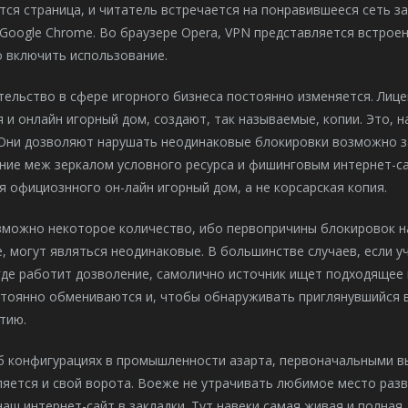
ся страница, и читатель встречается на понравившееся сеть за
Google Chrome. Во браузере Opera, VPN представляется встрое
 включить использование.
ельство в сфере игорного бизнеса постоянно изменяется. Лице
 и онлайн игорный дом, создают, так называемые, копии. Это, 
 Они дозволяют нарушать неодинаковые блокировки возможно з
ние меж зеркалом условного ресурса и фишинговым интернет-са
я официознного он-лайн игорный дом, а не корсарская копия.
зможно некоторое количество, ибо первопричины блокировок на
, могут являться неодинаковые. В большинстве случаев, если 
 где работит дозволение, самолично источник ищет подходящее
стоянно обмениваются и, чтобы обнаруживать приглянувшийся в
тию.
об конфигурациях в промышленности азарта, первоначальными 
яется и свой ворота. Воеже не утрачивать любимое место развл
аш интернет-сайт в закладки. Тут навеки самая живая и полна