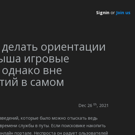
Signin
or
Join us
ь делать ориентации
рыша игровые
 однако вне
тий в самом
th
Dec 26
, 2021
аведений, которые было можно отыскать ведь
времени службы в путы. Если поисковике накопить
онлайн портале. Неспроста он радует ользователей