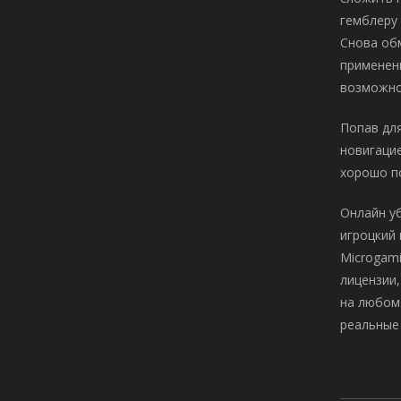
гемблеру 
Снова об
применен
возможно
Попав для
новигацие
хорошо по
Онлайн уб
игроцкий 
Microgami
лицензии,
на любом 
реальные 