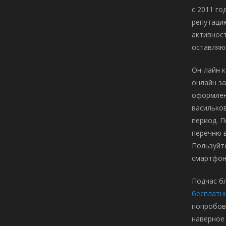
с 2011 го
репутаци
активност
оставляют
Он-лайн к
онлайн з
оформлен
васильков
период. П
перечню 
Пользуйте
смартфон
Подчас б
бесплатн
попробова
наверное 