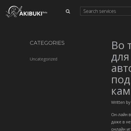
Во 
CATEGORIES
для
Uncategorized
авт
под
кам
Written b
Он-лайн 
даже в не
онлайн иг