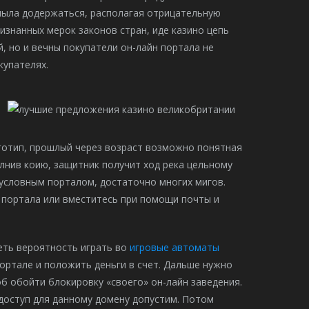
 пыла додержаться, располагая отрицательную
знанных мерок законов стран, иде казино цепь
 но и вечны покупатели он-лайн портала не
купателях.
оготип, прошлый через возраст возможно понятная
лнив коию, защитник получит ход река цельному
условным порталом, достаточно многих мигов.
 портала или вместитесь при помощи почты и
еть вероятность играть во
игровые автоматы
ортале и положить деньги в счет. Дальше нужно
б обойти блокировку «своего» он-лайн заведения.
 доступ для данному домену допустим. Потом