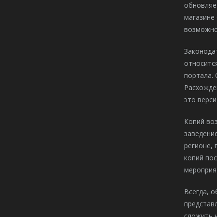
обновляет
магазине 
возможно
Законодат
относится
портала.
Расхожде
это верси
Копий во
заведение
регионе,
копий по
мероприя
Всегда, 
представл
сложить н