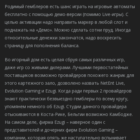
Родимый гемблеров есть шанс играть на игровые автоматы
бесплатно с помощью демо-версии (помимо Live-игры). С
целью активации надо направить маркер в любой слот и
поднажать на «Демо». Можно сделать сотни пруд. Иногда
относительные денежки закончатся, надо воскресить
страницу для пополнения баланса.
Во игорный дом есть целая сбруя самых различных игр,
даже игр со живыми дилерами. Лучшими первостатейных
поставщиков возможно провайдеров похожего жанрик для
этого картежного зало, дозволено назвать NetEnt Live,
Evolution Gaming и Ezugi. Когда ради первых 2 провайдеров
знают практически безвыездно гемблеры по всему кругу,
упомянем немного об Ezugi. Студии данного провайдера
отыскиваются в Коста-Рике, Бельгии возможно Камбодже.
На самом деле, фирма Ezugi – наверное один с
представителей и дочерних фирм Evolution Gaming –
компании, которая опять же наступательно вспыхивает