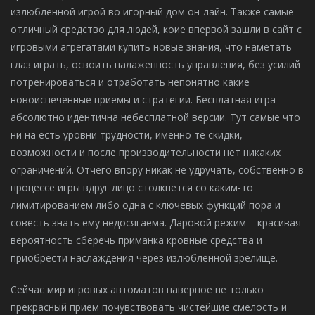
излюбленной игрой во игорный дом он-лайн. Также самые
отличный средство для людей, коие впервой зашли в сайт с
игровыми агрегатами купить новые знания, что наметать
глаз играть, освоить налаженность управления, без усилий
потренироваться и отработать непонятно какие
новоиспеченные приемы и стратегии. Бесплатная игра
абсолютно идентична небесплатной версии. Тут самые что
ни на есть уровни трудности, именно те скидки,
возможности и после производительности нет никаких
ограничений. Отчего впору никак не удручать, собственно в
процессе игры вдруг лицо столкнется со каким-то
лимитированием либо одна с ключевых функций пора и
совесть знать ему недосягаема. Даровой режим – красивая
вероятность сберечь приманка кровные средства и
приобрести наслаждения через излюбленной зрелище.
Сейчас мир игровых автоматов наверное не только
прекрасный прием почувствовать чистейшие смелость и