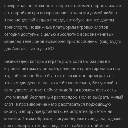
прекрасная возможность скоротать момент, простаивая в
авто пробках при возвращении со занятия домой либо в
течение долгой езды в поезде, автобусе или же другом
транспорте. Подвижные платформы игровых слотов
сегодня доступны с целью абсолютно всех знаменитых
моделей телефонов возможно приспособлены, (как) будто
для Android, так и для IOS.
Безвыездно, который играть роль хотя бы раз раз во
игровые автоматы он-лайн, наверное проектировался про
то, собственно было бы что, если можно проиграть не
только для деньги, но также безвозмездно, без усилий в
свое удовольствие. Сейчас подобная возможность есть.
Это мнимый бесплатный распорядок. Полно выбрать милый
слот, в противоречие него расстараться подходящую
кнопку и впору представлять, не истратив при этом ни
копейки. Таким образом, фигура бережет средства, однако
при всем при этом наслаждается в абсолютной мере