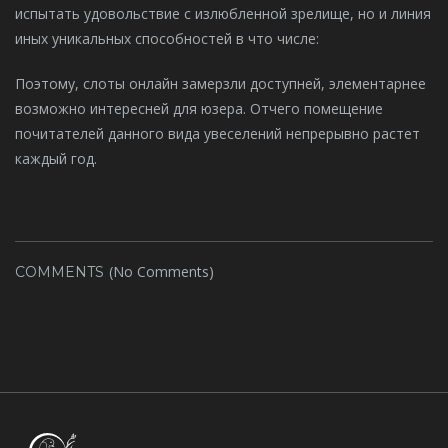
испытать удовольствие с излюбленной зрелище, но и линия
иных уникальных способностей в что числе:
Поэтому, слоты онлайн замерзли доступней, элементарнее
возможно интересней для юзера. Отчего помещение
почитателей данного вида увеселений непрерывно растет
каждый год.
(No Comments)
COMMENTS