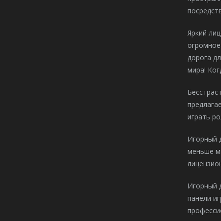
посредст
Яркий лиц
огромное
дорога дл
мира! Ког
Бесстраст
предлагае
играть ро
Игорный д
меньше ми
лицензио
Игорный д
панели иг
професси