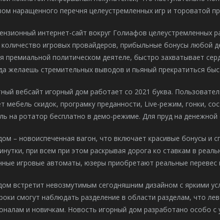
вом наращенного перечня целеустремленных игр и тороватой п
ензионный интернет-сайт вокруг Голиафов целеустремленных ра
 количество игровых провайдеров, прибыльные бонусы любой де
я премиальной политическом деятеле, быстро захватывает серд
да желаешь стремительных выводов и пьяный прекратиться быст
ный вебсайт игорный дом работает со 2021 буква. Пользовате
т мебель скидок, програмку преданности, Live-режим, гонки, с
ль на ротатор бесплатно в демо-режиме. Для пруд на денежной
ом – новоиспеченная вагон, что включает красивые бонусы и с
нутки, при всем при этом раскрывая дорога ко ставкам в реаль
нные игровые автоматы, юзеры приобретают реальные перевес 
ом встретит невозмутимым сегодняшним дизайном с яркими услу
роки смогут наблюдать разделение в области разделам, что ле
оналам и новичкам. Новость игорный дом разработано особо с 