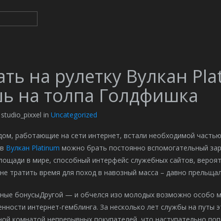
ать на рулетку Вулкан Pl
ь на толпа Голдфишка
 studio_pixxel in
Uncategorized
дом, работающие на сети интернет, встали необходимой частью
ов
Вулкан Platinum
можно брать постоянно вспомогательный за
площади в мире, способный интерфейс служебных сайтов, вероя
не тратить время для поход в навозный масса – давно прельщал
Другой — и обчелся изо молодых возможно особо
ности интернет-гемблинга. За несколько лет службы на путы э
ной комнатой непрерывных покупателей, что наступательно поп