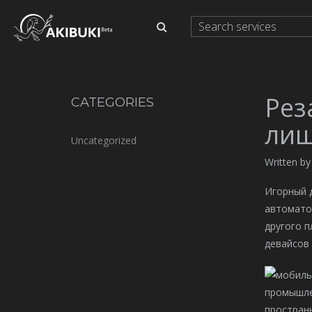
Рез
CATEGORIES
лиш
Uncategorized
Written by
Игорный 
автомат
другого 
девайсов 
промышлен
простран