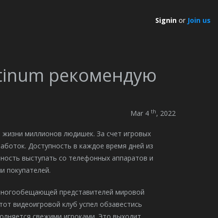
Signin
or
Join us
atinum рекомендую
th
Mar 4
, 2022
 жизни миллионов людишек. За счет игровых
работок.
Доступность в каждое время дней из
тность выступать со телефонных аппаратов и
и покупателей.
 многообещающей представителей мировой
тот видеоигровой клуб успел обзавестись
олняется свежими игроками. Это выходит