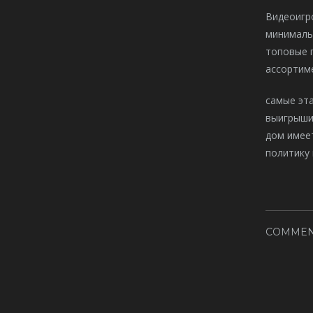
Видеоигро
минималь
топовые п
ассортиме
самые эт
выигрыши
дом имее
политику 
COMMEN