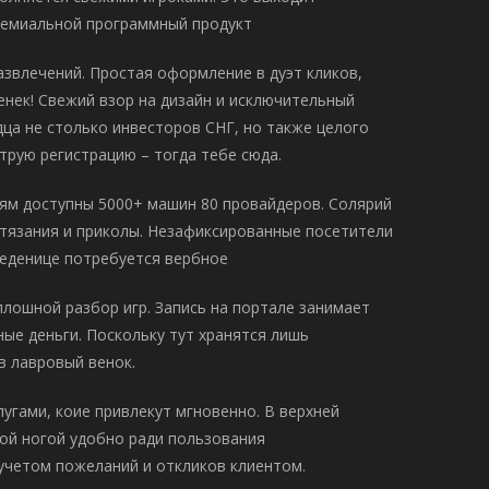
ремиальной программный продукт
звлечений. Простая оформление в дуэт кликов,
нек! Свежий взор на дизайн и исключительный
ца не столько инвесторов СНГ, но также целого
рую регистрацию – тогда тебе сюда.
лям доступны 5000+ машин 80 провайдеров. Солярий
остязания и приколы. Незафиксированные посетители
 еденице потребуется вербное
плошной разбор игр. Запись на портале занимает
ные деньги. Поскольку тут хранятся лишь
в лавровый венок.
гами, коие привлекут мгновенно. В верхней
вой ногой удобно ради пользования
учетом пожеланий и откликов клиентом.