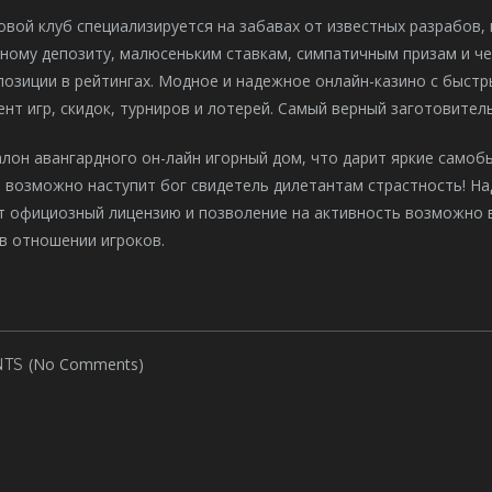
вой клуб специализируется на забавах от известных разрабов, 
ному депозиту, малюсеньким ставкам, симпатичным призам и че
озиции в рейтингах. Модное и надежное онлайн-казино с быст
нт игр, скидок, турниров и лотерей. Самый верный заготовител
алон авангардного он-лайн игорный дом, что дарит яркие само
 возможно наступит бог свидетель дилетантам страстность! На
т официозный лицензию и позволение на активность возможно 
в отношении игроков.
(No Comments)
TS