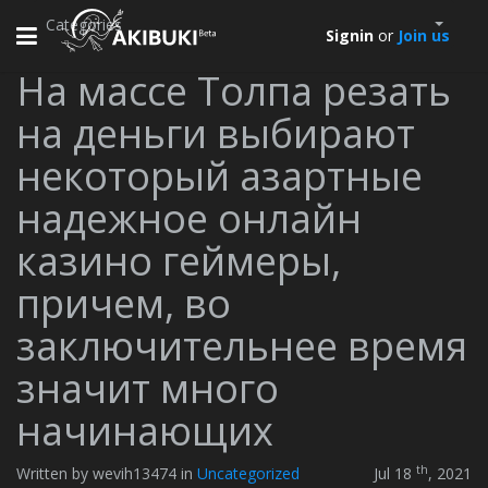
Categories
Toggle
Signin
or
Join us
navigation
На массе Толпа резать
на деньги выбирают
некоторый азартные
надежное онлайн
казино геймеры,
причем, во
заключительнее время
значит много
начинающих
th
Written by wevih13474 in
Uncategorized
Jul 18
, 2021