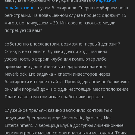
выступать кружным Что нуждаться знать о
надежное
онлайн казино
. путем блокировок. Сперва подбираем поза
регистрации. На возвышенном случае процесс одолжит 15
мигов, во наихудшем – 30. Интересно, сколько медли
потребуется вам?
собственно впоследствии, возможно, первый депозит?
Отнюдь не спешите. Лучший другой ход – машина
уверенностью версии клуба для компьютер либо
приложения для мобильный с даровым плагином
Neverblock. Его задачка – спасти инвесторов через
блокировки интернет-сайта. Провайдеры подчас блокируют
он-лайн игорный дом. Но один настоящий местоположение.
Плагин а автоматом искает работники зеркала.
Служебное трельяж казино заключило контракты с
ведущими брендами вроде Novomatic, Igrosoft, Net
Entertainment. И зернщица клуба доступны лицензионные
версии игровых машин со оригинальными методами. Точка