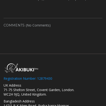
(No Comments)
COMMENTS
Registration Number: 12879430
UK Address
71-75 Shelton Street, Covent Garden, London.
WC2H 9JQ, United Kingdom.
Bangladesh Address
147/1 B K Main Road, Purba bania khamar.