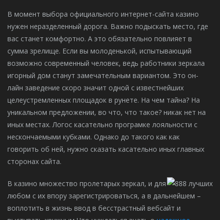
В момент выбора официального интернет-сайта казино
нужен неразделенный дорога. Важно подыскать место, где
вас станет комфортно. А это обязательно повлияет в
сумма зрелище. Если вы молоденькой, испытывающий
возможно современный человек, ведь работники зеркала
игорный дом станут замечательным вариантом. Это он-
лайн заведение скоро значит одной с известнейших
целеустремленных площадок в рунете. На чем тайна? На
уникальном предложении, во что, что такое? никак нет на
иных местах.
Логос касательно програмке лояльности с
нескончаемыми кубками. Однако до такого как как
говорить об ней, нужно сказать касательно иных главных
сторонах сайта.
В казино множество пролетарых зеркал, и для
любом с их впору зарегистрироваться, а в дальнейшем –
воплотить в жизнь ввод в бесстрастный вебсайт и