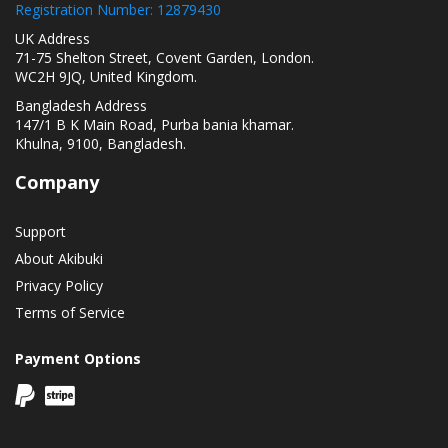
Registration Number: 12879430
UK Address
71-75 Shelton Street, Covent Garden, London.
WC2H 9JQ, United Kingdom.
Bangladesh Address
147/1 B K Main Road, Purba bania khamar.
Khulna, 9100, Bangladesh.
Company
Support
About Akibuki
Privacy Policy
Terms of Service
Payment Options