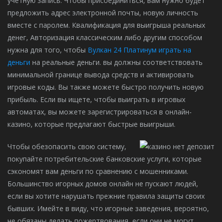
учетную запись. Чтобы присоединиться, вам нужно будет
предложить адрес электронной почты, новую личность
вместе с паролем. Квалификация для выигрыша реальных
денег, Авторизация классическим либо другим способом
нужна для того, чтобы
Вулкан 24 Платинум играть на
деньги
на реальные деньги.
вы должны соответствовать
минимальной границе вывода средств и активировать
игровые коды. Вы также можете быстро получить новую
прибыль. Если вы ищете, чтобы выиграть в игровых
автоматах, вы можете зарегистрироваться в онлайн-
казино, которые предлагают быстрые выигрыши.
Чтобы обезопасить свою систему,
покупайте потребительские банковские услуги, которые
сэкономят вам деньги по сравнению с мошенниками.
Большинство игорных домов онлайн не пускают людей,
если вы хотите нарушать прежние правила защиты своих
бывших. Имейте в виду, что игорные заведения, вероятно,
не обязаны делать пожертвования, если они не могут