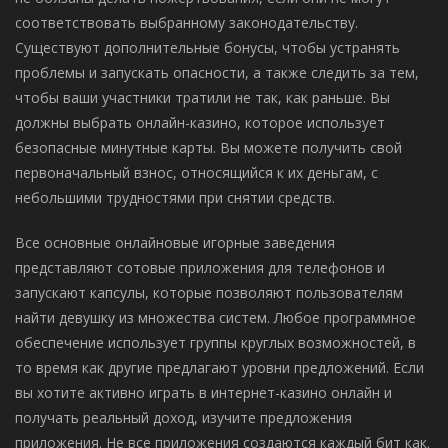
соответствовать выбранному законодательству.
Существуют дополнительные бонусы, чтобы устранять
проблемы и запускать опасности, а также следить за тем,
чтобы ваши участники тратили не так, как раньше. Вы
должны выбрать онлайн-казино, которое использует
безопасные минутные карты. Вы можете получить свой
первоначальный взнос, относящийся к их деньгам, с
небольшими трудностями при снятии средств.
Все основные онлайновые игорные заведения
представляют сотовые приложения для телефонов и
запускают капсулы, которые позволяют пользователям
найти девушку из множества систем. Любое программное
обеспечение использует группы круглых возможностей, в
то время как другие предлагают уровни предложений. Если
вы хотите активно играть в интернет-казино онлайн и
получать реальный доход, изучите предложения
приложения. Не все приложения создаются каждый бит как.