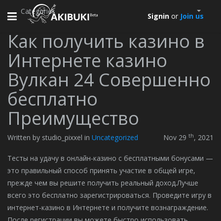
Categories
Toggle
Signin
or
Join us
navigation
Как получить казино в
Интернете казино
Вулкан 24 Совершенно
бесплатно
Преимущество
th
Written by studio_pixxel in
Uncategorized
Nov 29
, 2021
Тесты на удачу в онлайн-казино с бесплатными бонусами —
это правильный способ принять участие в общей игре,
прежде чем вы решите получить реальный доход.Лучше
всего это бесплатно зарегистрироваться. Проведите игру в
интернет-казино в Интернете и получите вознаграждение.
После регистрации вы можете быстро использовать