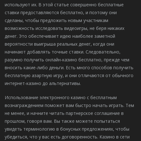
используют их. В этой статье совершенно бесплатные
ставки предоставляются бесплатно, и поэтому они
сделаны, чтобы предложить новым участникам
возможность исследовать видеоигры, не беря никаких
денег. Это обеспечивает идею наиболее заметной
вероятности выигрыша реальных денег, когда они
начинают добавлять точные ставки. Следовательно,
разумно получить онлайн-казино бесплатно, прежде чем
вносить какие-либо деньги. Есть много способов получить
бесплатную азартную игру, и они отличаются от обычного
интернет-казино до альтернативы.
Использование электронного казино с бесплатным
вознаграждением поможет вам быстро начать играть. Тем
не менее, и начните читать партнерское соглашение в
прошлом, говоря вам. Вы также можете попытаться
увидеть терминологию в бонусных предложениях, чтобы
убедиться, что у вас есть договоренность. Казино в сети