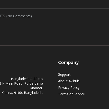
(No Comments)
TS
Company
Support
Bangladesh Address
About Akibuki
B K Main Road, Purba bania
Privacy Policy
khamar.
Khulna, 9100, Bangladesh.
Terms of Service