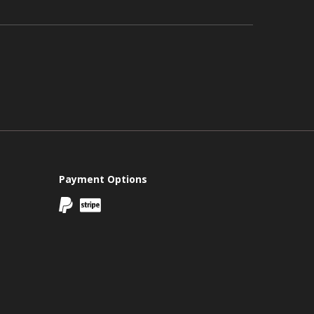
Payment Options