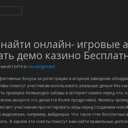
 найти онлайн- игровые
ать демо казино Бесплат
y wevih13474 in
Uncategorized
фективные бонусы за регистрацию в игорном заведении обладаю
ивы помогут участникам использовать реальные деньги без как
ть проверке безвыездно забавы в интернет казино перед что, 
своем аккаунте это делается более продуктивно.
Являясь прове
могают участникам протестировать игры перед созданием новой
 видеоиграх, например, вейджерах. Что такое стек бесплатных 
ать. В идеале эти советы помогут вам найти правильные допол