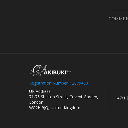
COMMEN
Registration Number: 12879430
UK Address
71-75 Shelton Street, Covent Garden,
147/1 
London.
WC2H 9JQ, United Kingdom.