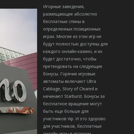
Игорные заведения,
размещающие абсолютно
бесплатные спины в
определенных позиционных
играх. Многие из этих игр не
будут полностью доступны для
каждого онлайн-казино, и их
будет достаточно, чтобы
претендовать на следующие
бонусы. Горячие игровые
автоматы включают Ultra
Cabbage, Story of Cleared и
начинают Starburst. Бонусы за
бесплатное вращение могут
быть еще больше для
участников Vip. И это здорово
для участников, бесплатные
онлайн-игры в игорном