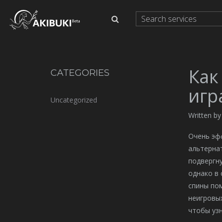
Как
CATEGORIES
игр
Uncategorized
Written b
Очень эф
альтернат
подвергну
однако в 
спины по
неигровых
чтобы узн