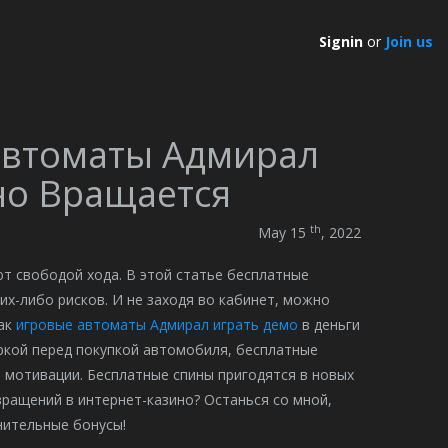
Signin
or
Join us
 автоматы Адмирал
но Вращается
th
May 15
, 2022
т свободой хода. В этой статье бесплатные
их-либо рисков. И не заходя во кабинет, можно
как
игровые автоматы Адмирал играть демо
в деньги
ркой перед покупкой автомобиля, бесплатные
 мотивации. Бесплатные спины пригодятся в новых
вращений в интернет-казино? Останься со мной,
нительные бонусы!